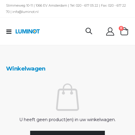
Slimmeweg 10-11 | 1066 EV Amsterdam | Tel: 020 - 617 05 22 | Fax: 020 - 617 22
70 | info@luminot.nl
produc
0
Toggle
kar
Nav
Winkelwagen
U heeft geen product(en) in uw winkelwagen.