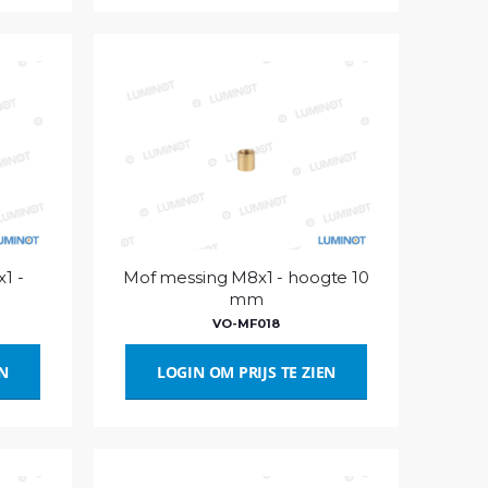
1 -
Mof messing M8x1 - hoogte 10
mm
VO-MF018
EN
LOGIN OM PRIJS TE ZIEN