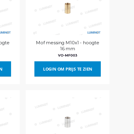
ogte
Mof messing M10x1 - hoogte
16 mm
VO-MF003
EN
LOGIN OM PRIJS TE ZIEN