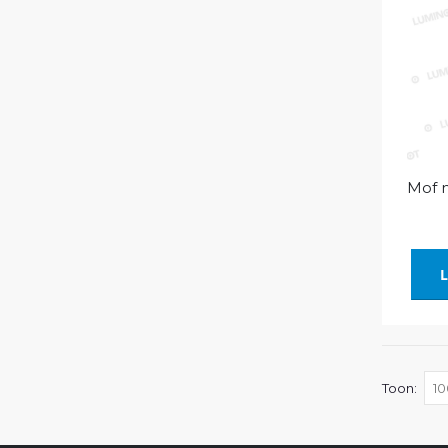
Mof m
L
Toon