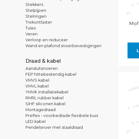
Stekkers
Stelpijpen
Stelringen
Trekontlaster
Mof
Tules
Veren
Verloop en reduceer
Wand en plafond snoerbevestigingen
L
Draad & kabel
Aansluitsnoeren
FEP hittebestendig kabel
VMVS kabel
VMVL kabel
YMVK installatiekabel
RMRL rubber kabel
SIHF siliconen kabel
Montagedraad
Preflex - voorbedrade flexibele buis
LED kabel
Pendelsnoer met staaldraad