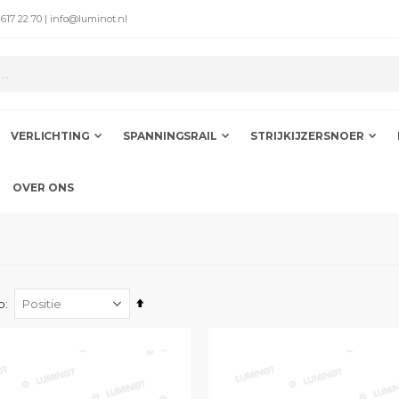
 617 22 70 | info@luminot.nl
VERLICHTING
SPANNINGSRAIL
STRIJKIJZERSNOER
OVER ONS
Van
p
hoog
naar
laag
sorteren