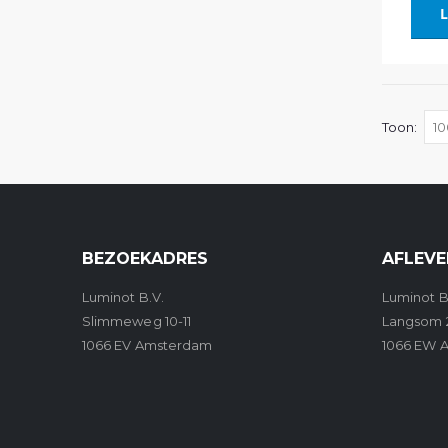
L
Toon
BEZOEKADRES
AFLEVE
Luminot B.V.
Luminot B
Slimmeweg 10-11
Langsom 
1066 EV Amsterdam
1066 EW 