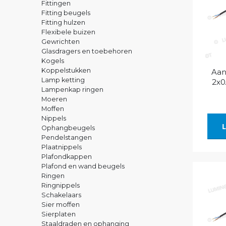
Fittingen
Fitting beugels
Fitting hulzen
Flexibele buizen
Gewrichten
Glasdragers en toebehoren
Kogels
Koppelstukken
Aan
Lamp ketting
2x0
Lampenkap ringen
Moeren
Moffen
Nippels
L
Ophangbeugels
Pendelstangen
Plaatnippels
Plafondkappen
Plafond en wand beugels
Ringen
Ringnippels
Schakelaars
Sier moffen
Sierplaten
Staaldraden en ophanging