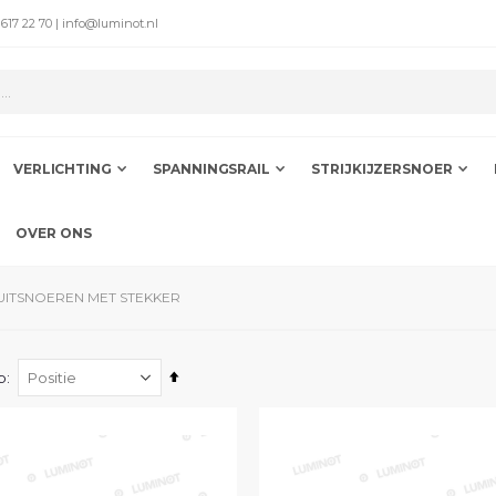
 617 22 70 | info@luminot.nl
VERLICHTING
SPANNINGSRAIL
STRIJKIJZERSNOER
OVER ONS
UITSNOEREN MET STEKKER
Van
p
hoog
naar
laag
sorteren