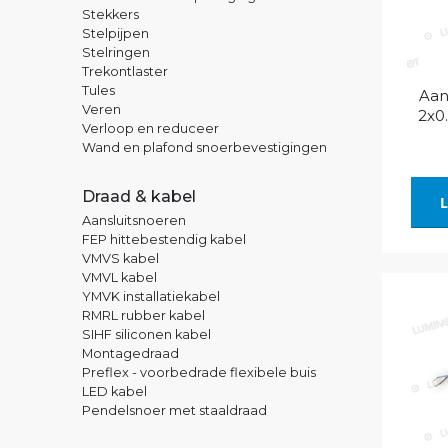
Stekkers
Stelpijpen
Stelringen
Trekontlaster
Tules
Aan
Veren
2x0
Verloop en reduceer
Wand en plafond snoerbevestigingen
Draad & kabel
L
Aansluitsnoeren
FEP hittebestendig kabel
VMVS kabel
VMVL kabel
YMVK installatiekabel
RMRL rubber kabel
SIHF siliconen kabel
Montagedraad
Preflex - voorbedrade flexibele buis
LED kabel
Pendelsnoer met staaldraad