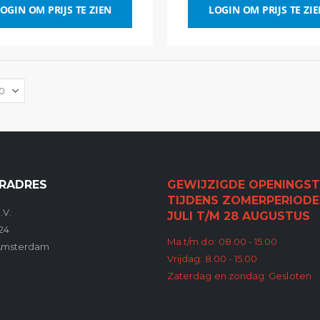
OGIN OM PRIJS TE ZIEN
LOGIN OM PRIJS TE ZI
RADRES
GEWIJZIGDE OPENINGST
TIJDENS ZOMERPERIODE
.V.
JULI T/M 28 AUGUSTUS
24
Ma t/m do: 08.00 - 15.00
Amsterdam
Vrijdag: 8.00 - 15.00
Zaterdag en zondag: Gesloten