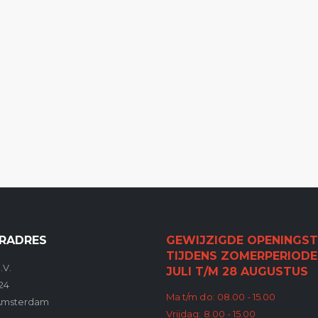
RADRES
GEWIJZIGDE OPENINGST
TIJDENS ZOMERPERIODE
.V.
JULI T/M 28 AUGUSTUS
24
Ma t/m do: 08.00 - 15.00
Amsterdam
Vrijdag: 8.00 - 15.00