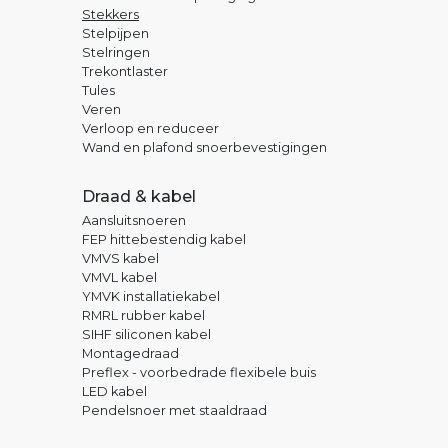
Stekkers
Stelpijpen
Stelringen
Trekontlaster
Tules
Veren
Verloop en reduceer
Wand en plafond snoerbevestigingen
Draad & kabel
Aansluitsnoeren
FEP hittebestendig kabel
VMVS kabel
VMVL kabel
YMVK installatiekabel
RMRL rubber kabel
SIHF siliconen kabel
Montagedraad
Preflex - voorbedrade flexibele buis
LED kabel
Pendelsnoer met staaldraad