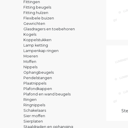
Fittingen
Fitting beugels
Fitting hulzen
Flexibele buizen
Gewrichten
Glasdragers en toebehoren
Kogels
Koppelstukken
Lamp ketting
Lampenkap ringen
Moeren
Moffen
Nippels
Ophangbeugels
Pendelstangen
Plaatnippels
Plafondkappen
Plafond en wand beugels
Ringen
Ringnippels
St
Schakelaars
Sier moffen
Sierplaten
Staaldraden en ophanging