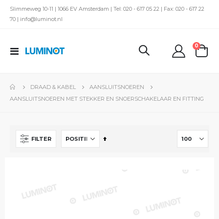
Slimmeweg 10-11 | 1066 EV Amsterdam | Tel: 020 - 617 05 22 | Fax: 020 - 617 22
70 | info@luminot.nl
produc
0
Toggle
kar
Nav
DRAAD & KABEL
AANSLUITSNOEREN
AANSLUITSNOEREN MET STEKKER EN SNOERSCHAKELAAR EN FITTING
Van
FILTER
hoog
naar
laag
sorteren