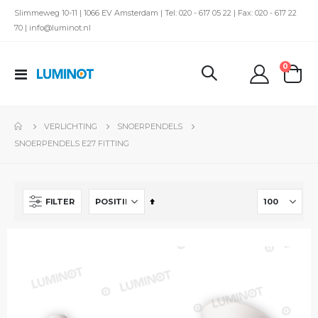
Slimmeweg 10-11 | 1066 EV Amsterdam | Tel: 020 - 617 05 22 | Fax: 020 - 617 22
70 | info@luminot.nl
produc
0
Toggle
kar
Nav
VERLICHTING
SNOERPENDELS
SNOERPENDELS E27 FITTING
Van
FILTER
hoog
naar
laag
sorteren