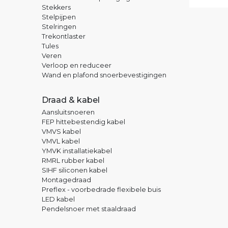
Stekkers
Stelpijpen
Stelringen
Trekontlaster
Tules
Veren
Verloop en reduceer
Wand en plafond snoerbevestigingen
Draad & kabel
Aansluitsnoeren
FEP hittebestendig kabel
VMVS kabel
VMVL kabel
YMVK installatiekabel
RMRL rubber kabel
SIHF siliconen kabel
Montagedraad
Preflex - voorbedrade flexibele buis
LED kabel
Pendelsnoer met staaldraad