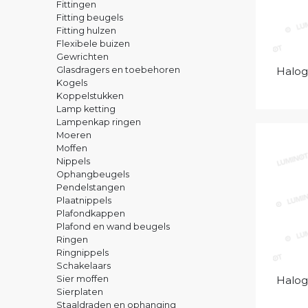
Fittingen
Fitting beugels
Fitting hulzen
Flexibele buizen
Gewrichten
Glasdragers en toebehoren
Halog
Kogels
Koppelstukken
Lamp ketting
Lampenkap ringen
Moeren
Moffen
Nippels
Ophangbeugels
Pendelstangen
Plaatnippels
Plafondkappen
Plafond en wand beugels
Ringen
Ringnippels
Schakelaars
Sier moffen
Halog
Sierplaten
Staaldraden en ophanging