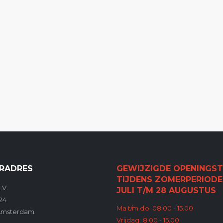
RADRES
GEWIJZIGDE OPENINGST
TIJDENS ZOMERPERIODE
.V.
JULI T/M 28 AUGUSTUS
24
Ma t/m do: 08.00 - 15.00
Amsterdam
Vrijdag: 8.00 - 15.00