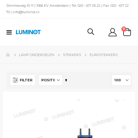
Slimmeweg 10-11 | 1066 EV Amsterdam | Tel: 020 - 617 05 22 | Fax: 020 - 617 22
70 | info@luminot.nl
produc
0
Toggle
kar
Nav
LAMP ONDERDELEN
STEKKERS
EUROSTEKKERS
Van
FILTER
hoog
naar
laag
sorteren