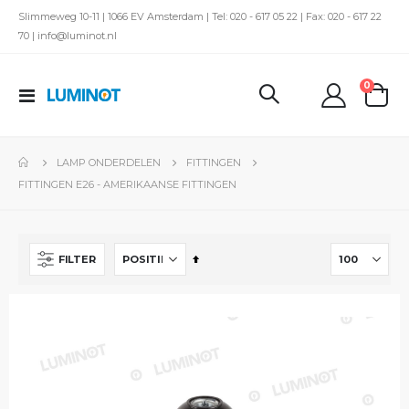
Slimmeweg 10-11 | 1066 EV Amsterdam | Tel: 020 - 617 05 22 | Fax: 020 - 617 22
70 | info@luminot.nl
produc
0
Toggle
kar
Nav
LAMP ONDERDELEN
FITTINGEN
FITTINGEN E26 - AMERIKAANSE FITTINGEN
Van
FILTER
hoog
naar
laag
sorteren