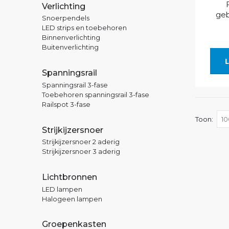
Verlichting
geb
Snoerpendels
LED strips en toebehoren
Binnenverlichting
Buitenverlichting
L
Spanningsrail
Spanningsrail 3-fase
Toebehoren spanningsrail 3-fase
Railspot 3-fase
Toon
Strijkijzersnoer
Strijkijzersnoer 2 aderig
Strijkijzersnoer 3 aderig
Lichtbronnen
LED lampen
Halogeen lampen
Groepenkasten