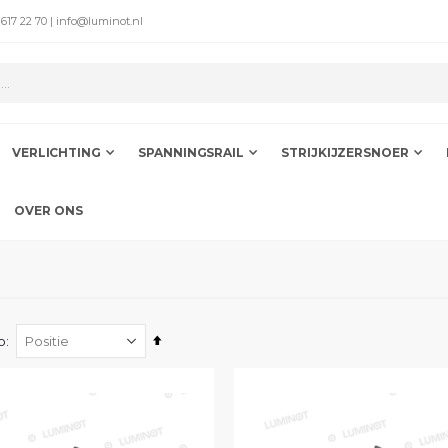
 617 22 70 | info@luminot.nl
VERLICHTING
SPANNINGSRAIL
STRIJKIJZERSNOER
OVER ONS
Van
p
hoog
naar
laag
sorteren