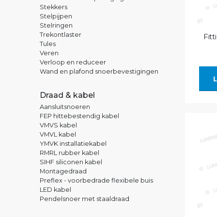
Stekkers
Stelpijpen
Stelringen
Trekontlaster
Fitt
Tules
Veren
Verloop en reduceer
Wand en plafond snoerbevestigingen
L
Draad & kabel
Aansluitsnoeren
FEP hittebestendig kabel
VMVS kabel
VMVL kabel
YMVK installatiekabel
RMRL rubber kabel
SIHF siliconen kabel
Montagedraad
Preflex - voorbedrade flexibele buis
LED kabel
Pendelsnoer met staaldraad