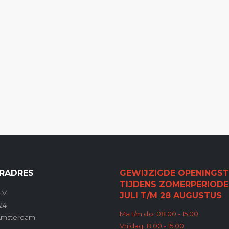
RADRES
GEWIJZIGDE OPENINGST
TIJDENS ZOMERPERIODE
.V.
JULI T/M 28 AUGUSTUS
24
Ma t/m do: 08.00 - 15.00
Amsterdam
Vrijdag: 8.00 - 15.00