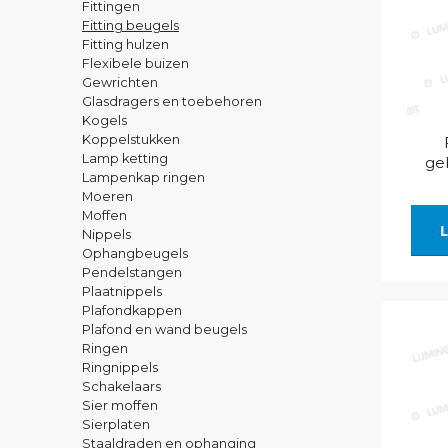
Fittingen
Fitting beugels
Fitting hulzen
Flexibele buizen
Gewrichten
Glasdragers en toebehoren
Kogels
Koppelstukken
Lamp ketting
ge
Lampenkap ringen
Moeren
Moffen
L
Nippels
Ophangbeugels
Pendelstangen
Plaatnippels
Plafondkappen
Plafond en wand beugels
Ringen
Ringnippels
Schakelaars
Sier moffen
Sierplaten
Staaldraden en ophanging