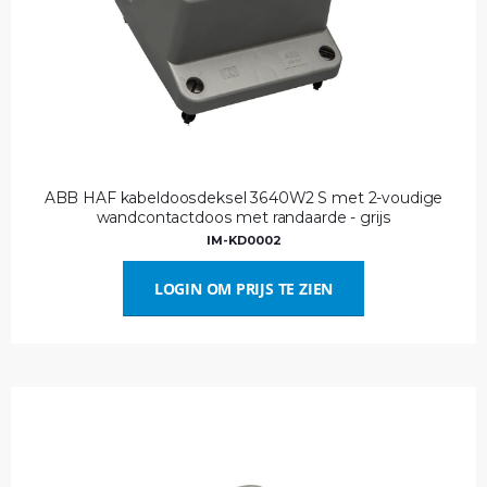
ABB HAF kabeldoosdeksel 3640W2 S met 2-voudige
wandcontactdoos met randaarde - grijs
IM-KD0002
LOGIN OM PRIJS TE ZIEN