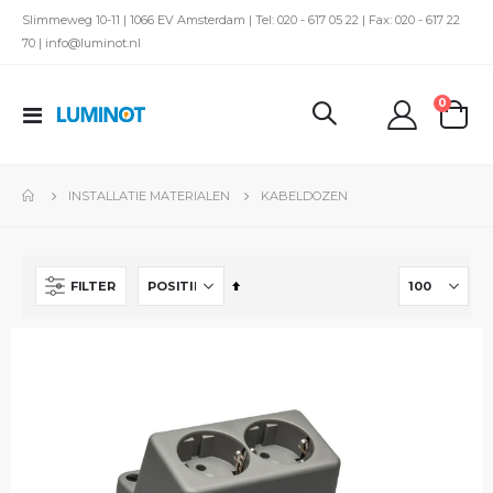
Slimmeweg 10-11 | 1066 EV Amsterdam | Tel: 020 - 617 05 22 | Fax: 020 - 617 22
70 | info@luminot.nl
produc
0
Toggle
kar
Nav
INSTALLATIE MATERIALEN
KABELDOZEN
Van
FILTER
hoog
naar
laag
sorteren