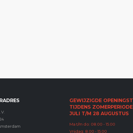
RADRES
GEWIJZIGDE OPENINGST
TIJDENS ZOMERPERIODE
.V.
JULI T/M 28 AUGUSTUS
24
Ma t/m do: 08.00 - 15.00
Amsterdam
Vrijdag: 8.00 - 15.00