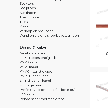
Stekkers
Stelpijpen
Stelringen
Trekontlaster
Tules
Veren
Verloop en reduceer
Wand en plafond snoerbevestigingen
Draad & kabel
Aansluitsnoeren
S
FEP hittebestendig kabel
VMVS kabel
VMVL kabel
YMVK installatiekabel
RMRL rubber kabel
SIHF siliconen kabel
Montagedraad
Preflex - voorbedrade flexibele buis
LED kabel
Pendelsnoer met staaldraad