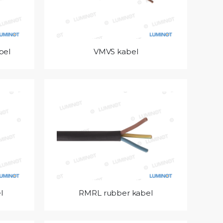
bel
VMVS kabel
l
RMRL rubber kabel