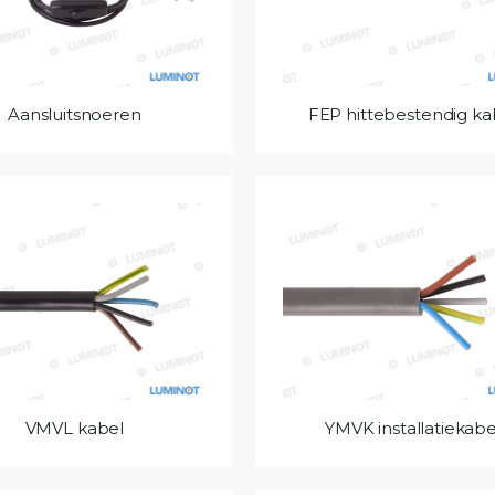
Aansluitsnoeren
FEP hittebestendig ka
VMVL kabel
YMVK installatiekabe