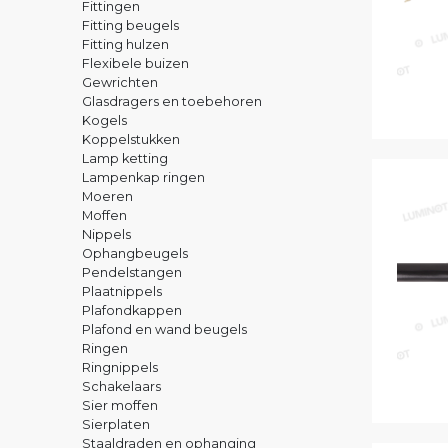
Fittingen
Fitting beugels
Fitting hulzen
Flexibele buizen
Gewrichten
Glasdragers en toebehoren
Kogels
Koppelstukken
Lamp ketting
Lampenkap ringen
Moeren
Moffen
Nippels
Ophangbeugels
Pendelstangen
Plaatnippels
Plafondkappen
Plafond en wand beugels
Ringen
Ringnippels
Schakelaars
Sier moffen
Sierplaten
Staaldraden en ophanging