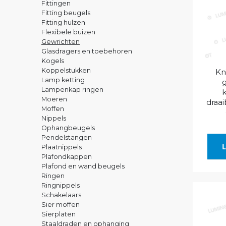
Fittingen
Fitting beugels
Fitting hulzen
Flexibele buizen
Gewrichten
Glasdragers en toebehoren
Kogels
Koppelstukken
Kn
Lamp ketting
Lampenkap ringen
k
Moeren
draai
Moffen
Nippels
Ophangbeugels
Pendelstangen
L
Plaatnippels
Plafondkappen
Plafond en wand beugels
Ringen
Ringnippels
Schakelaars
Sier moffen
Sierplaten
Staaldraden en ophanging