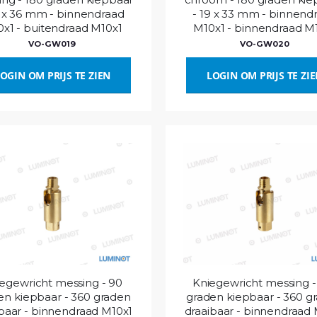
9 x 36 mm - binnendraad
- 19 x 33 mm - binnend
x1 - buitendraad M10x1
M10x1 - binnendraad M
VO-GW019
VO-GW020
OGIN OM PRIJS TE ZIEN
LOGIN OM PRIJS TE ZI
egewricht messing - 90
Kniegewricht messing -
en kiepbaar - 360 graden
graden kiepbaar - 360 g
baar - binnendraad M10x1
draaibaar - binnendraad