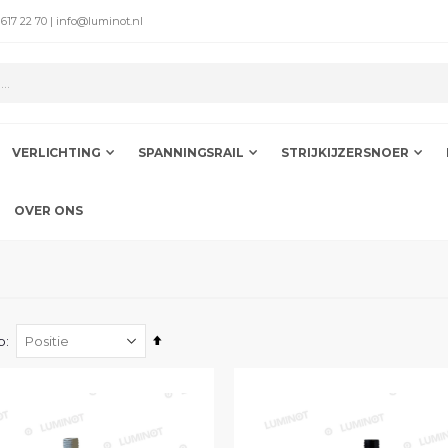
 617 22 70 | info@luminot.nl
VERLICHTING
SPANNINGSRAIL
STRIJKIJZERSNOER
OVER ONS
Van
p
hoog
naar
laag
sorteren