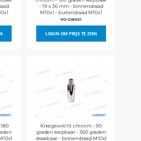
raad
- 19 x 36 mm - binnendraad
10x1
M10x1 - buitendraad M10x1
VO-GW021
EN
LOGIN OM PRIJS TE ZIEN
 180
Kniegewricht chroom - 90
raden
graden kiepbaar - 360 graden
 M10x1
draaibaar - binnendraad M10x1