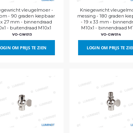
egewricht vleugelmoer -
Kniegewricht vleugelmo
om - 90 graden kiepbaar
messing - 180 graden ki
6 x 27 mm - binnendraad
- 19 x 33 mm - binnend
x1 - buitendraad M10x1
M10x1 - binnendraad M
VO-GW013
VO-GW014
OGIN OM PRIJS TE ZIEN
LOGIN OM PRIJS TE ZI