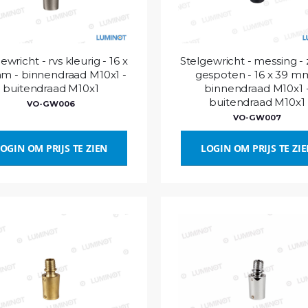
ewricht - rvs kleurig - 16 x
Stelgewricht - messing -
m - binnendraad M10x1 -
gespoten - 16 x 39 m
buitendraad M10x1
binnendraad M10x1 
buitendraad M10x1
VO-GW006
VO-GW007
OGIN OM PRIJS TE ZIEN
LOGIN OM PRIJS TE ZI