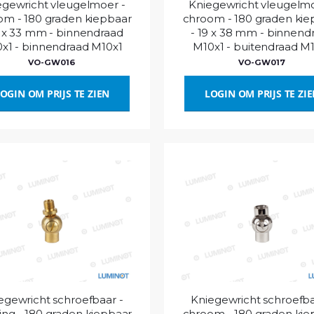
egewricht vleugelmoer -
Kniegewricht vleugelmo
om - 180 graden kiepbaar
chroom - 180 graden kie
9 x 33 mm - binnendraad
- 19 x 38 mm - binnend
x1 - binnendraad M10x1
M10x1 - buitendraad M
VO-GW016
VO-GW017
OGIN OM PRIJS TE ZIEN
LOGIN OM PRIJS TE ZI
egewricht schroefbaar -
Kniegewricht schroefba
ng - 180 graden kiepbaar
chroom - 180 graden kie