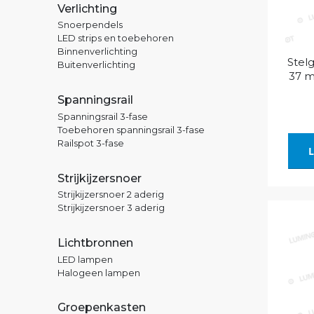
Verlichting
Snoerpendels
LED strips en toebehoren
Binnenverlichting
Stelg
Buitenverlichting
37 m
Spanningsrail
Spanningsrail 3-fase
Toebehoren spanningsrail 3-fase
Railspot 3-fase
L
Strijkijzersnoer
Strijkijzersnoer 2 aderig
Strijkijzersnoer 3 aderig
Lichtbronnen
LED lampen
Halogeen lampen
Groepenkasten