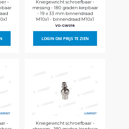
er -
Kniegewricht schroefbaar -
pbaar
messing - 180 graden kiepbaar
raad
- 19 x 33 mm binnendraad
10x1
M10x1 - binnendraad M10x1
VO-GW018
EN
LOGIN OM PRIJS TE ZIEN
ar -
Kniegewricht schroefbaar -
pbaar
chroom - 180 graden kiepbaar