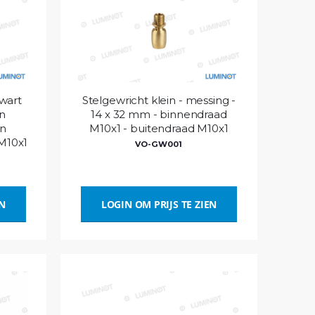
wart
Stelgewricht klein - messing -
n
14 x 32 mm - binnendraad
en
M10x1 - buitendraad M10x1
 M10x1
VO-GW001
1
EN
LOGIN OM PRIJS TE ZIEN