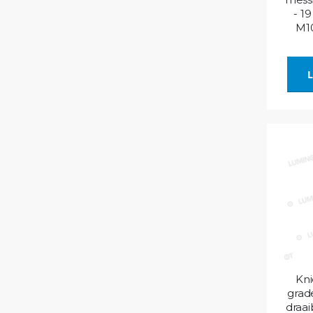
- 1
M10
L
Kni
grad
draai