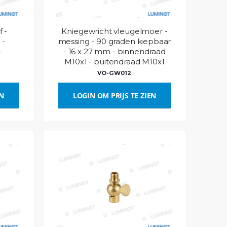
 -
Kniegewricht vleugelmoer -
 -
messing - 90 graden kiepbaar
-
- 16 x 27 mm - binnendraad
M10x1 - buitendraad M10x1
VO-GW012
EN
LOGIN OM PRIJS TE ZIEN