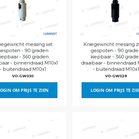
iegewricht messing wit
Kniegewricht messing z
gespoten - 90 graden
gespoten - 90 grade
iepbaar - 360 graden
kiepbaar - 360 grad
baar - binnendraad M10x1
draaibaar - binnendraad
- buitendraad M10x1
- buitendraad M10x
VO-GW030
VO-GW029
OGIN OM PRIJS TE ZIEN
LOGIN OM PRIJS TE ZI