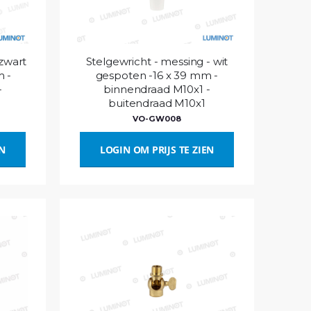
 zwart
Stelgewricht - messing - wit
m -
gespoten -16 x 39 mm -
-
binnendraad M10x1 -
buitendraad M10x1
VO-GW008
EN
LOGIN OM PRIJS TE ZIEN