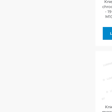
Kni
chro
- 1
M10
L
Kni
messi