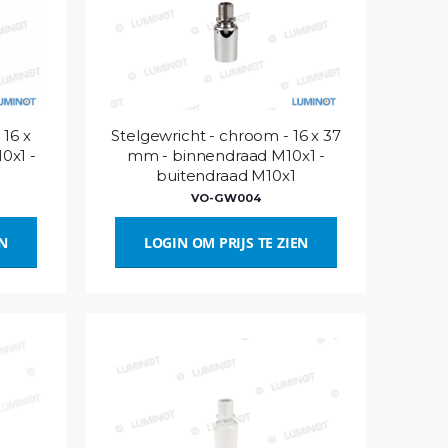
 16 x
Stelgewricht - chroom - 16 x 37
0x1 -
mm - binnendraad M10x1 -
buitendraad M10x1
VO-GW004
EN
LOGIN OM PRIJS TE ZIEN