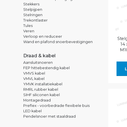
Stekkers
Stelpijpen
Stelringen
Trekontlaster
Tules
Veren
Verloop en reduceer
Stel
Wand en plafond snoerbevestigingen
14
M10
Draad & kabel
Aansluitsnoeren
FEP hittebestendig kabel
L
VMVS kabel
VMVL kabel
YMVK installatiekabel
RMRL rubber kabel
SIHF siliconen kabel
Montagedraad
Preflex - voorbedrade flexibele buis
LED kabel
Pendelsnoer met staaldraad