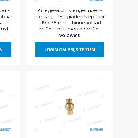
er -
Kniegewricht vleugelmoer -
epbaar
messing - 180 graden kiepbaar
raad
- 19 x 38 mm - binnendraad
10x1
M10x1 - buitendraad M10x1
VO-GW015
EN
LOGIN OM PRIJS TE ZIEN