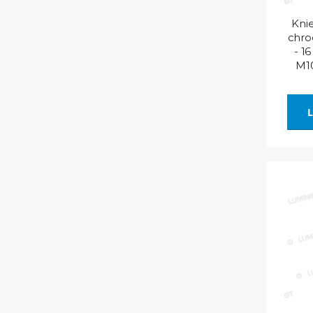
Kni
chro
- 1
M10
L