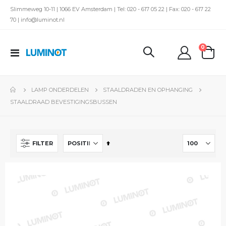
Slimmeweg 10-11 | 1066 EV Amsterdam | Tel: 020 - 617 05 22 | Fax: 020 - 617 22
70 | info@luminot.nl
produc
0
Toggle
kar
Nav
LAMP ONDERDELEN
STAALDRADEN EN OPHANGING
STAALDRAAD BEVESTIGINGSBUSSEN
Van
FILTER
hoog
naar
laag
sorteren