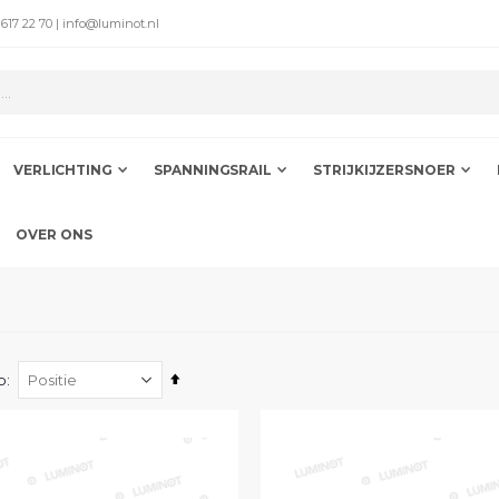
 617 22 70 | info@luminot.nl
VERLICHTING
SPANNINGSRAIL
STRIJKIJZERSNOER
OVER ONS
Van
p
hoog
naar
laag
sorteren