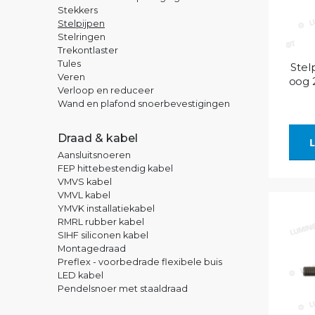
Stekkers
Stelpijpen
Stelringen
Trekontlaster
Tules
Stel
Veren
oog 
Verloop en reduceer
Wand en plafond snoerbevestigingen
Draad & kabel
L
Aansluitsnoeren
FEP hittebestendig kabel
VMVS kabel
VMVL kabel
YMVK installatiekabel
RMRL rubber kabel
SIHF siliconen kabel
Montagedraad
Preflex - voorbedrade flexibele buis
LED kabel
Pendelsnoer met staaldraad