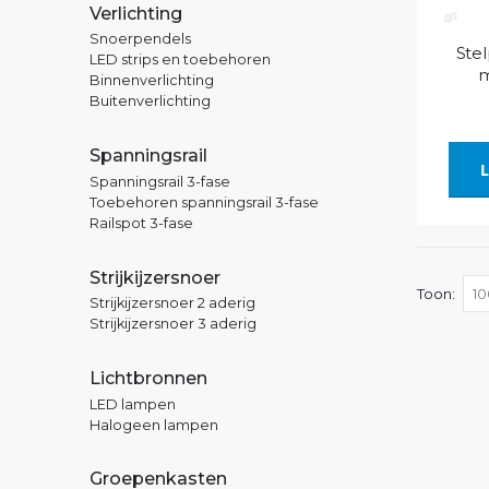
Verlichting
Snoerpendels
Stel
LED strips en toebehoren
m
Binnenverlichting
Buitenverlichting
Spanningsrail
L
Spanningsrail 3-fase
Toebehoren spanningsrail 3-fase
Railspot 3-fase
Strijkijzersnoer
Toon
Strijkijzersnoer 2 aderig
Strijkijzersnoer 3 aderig
Lichtbronnen
LED lampen
Halogeen lampen
Groepenkasten