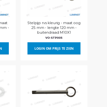
 maat
Stelpijp rvs kleurig - maat oog
 mm -
25 mm - lengte 120 mm -
buitendraad M10X1
VO-STP005
EN
LOGIN OM PRIJS TE ZIEN