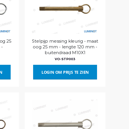
oog 25
Stelpijp messing kleurig - maat
 -
oog 25 mm - lengte 120 mm -
buitendraad M10X1
VO-STP003
EN
LOGIN OM PRIJS TE ZIEN