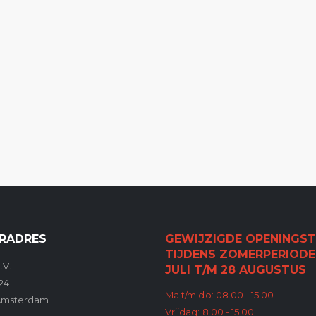
RADRES
GEWIJZIGDE OPENINGST
TIJDENS ZOMERPERIODE
.V.
JULI T/M 28 AUGUSTUS
24
Ma t/m do: 08.00 - 15.00
Amsterdam
Vrijdag: 8.00 - 15.00