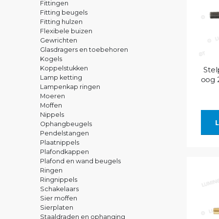
Fittingen
Fitting beugels
Fitting hulzen
Flexibele buizen
Gewrichten
Glasdragers en toebehoren
Kogels
Koppelstukken
Stel
Lamp ketting
oog 
Lampenkap ringen
Moeren
Moffen
Nippels
L
Ophangbeugels
Pendelstangen
Plaatnippels
Plafondkappen
Plafond en wand beugels
Ringen
Ringnippels
Schakelaars
Sier moffen
Sierplaten
Staaldraden en ophanging