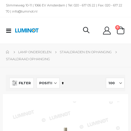
Slimmeweg 10-11 | 1066 EV Amsterdam | Tel: 020 - 617 05 22 | Fax: 020 - 617 22
70 | info@luminot.nl
produc
0
Toggle
kar
Nav
LAMP ONDERDELEN
STAALDRADEN EN OPHANGING
STAALDRAAD OPHANGING
Van
FILTER
hoog
naar
laag
sorteren