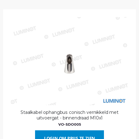
Staalkabel ophangbus conisch vernikkeld met
uitvoergat - binnendraad M10x1
VO-SDO005
LOGIN OM PRIJS TE ZIEN