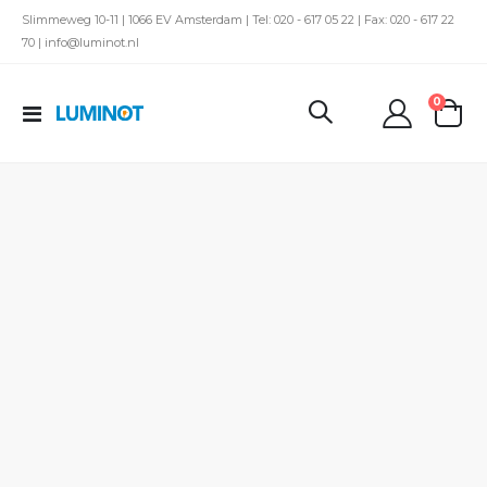
Slimmeweg 10-11 | 1066 EV Amsterdam | Tel: 020 - 617 05 22 | Fax: 020 - 617 22
70 | info@luminot.nl
produc
0
Toggle
kar
Nav