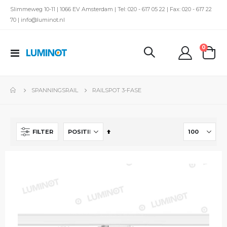
Slimmeweg 10-11 | 1066 EV Amsterdam | Tel: 020 - 617 05 22 | Fax: 020 - 617 22
70 | info@luminot.nl
produc
0
Toggle
kar
Nav
SPANNINGSRAIL
RAILSPOT 3-FASE
Van
FILTER
hoog
naar
laag
sorteren