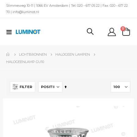
Slimmeweg 10-11 | 1066 EV Amsterdam | Tel: 020 - 617 05 22 | Fax: 020 - 617 22
70 | info@luminot.nl
produc
0
Toggle
kar
Nav
LICHTBRONNEN
HALOGEEN LAMPEN
HALOGEENLAMP GU10
Van
FILTER
hoog
naar
laag
sorteren