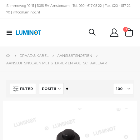
Slimmeweg 10-11 | 1066 EV Amsterdam | Tel: 020 - 617 05 22 | Fax: 020 - 617 22
70 | info@luminot.nl
produc
0
Toggle
kar
Nav
DRAAD & KABEL
AANSLUITSNOEREN
AANSLUITSNOEREN MET STEKKER EN VOETSCHAKELAAR
Van
FILTER
hoog
naar
laag
sorteren