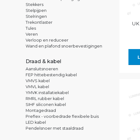
Stekkers
Stelpijpen
Stelringen
Trekontlaster
UK 
Tules
Veren
Verloop en reduceer
Wand en plafond snoerbevestigingen
L
Draad & kabel
Aansluitsnoeren
FEP hittebestendig kabel
VMVS kabel
VMVL kabel
YMVK installatiekabel
RMRL rubber kabel
SIHF siliconen kabel
Montagedraad
Preflex - voorbedrade flexibele buis
LED kabel
Pendelsnoer met staaldraad