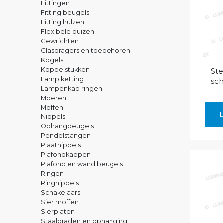
Fittingen
Fitting beugels
Fitting hulzen
Flexibele buizen
Gewrichten
Glasdragers en toebehoren
Kogels
Koppelstukken
Ste
Lamp ketting
sch
Lampenkap ringen
Moeren
Moffen
L
Nippels
Ophangbeugels
Pendelstangen
Plaatnippels
Plafondkappen
Plafond en wand beugels
Ringen
Ringnippels
Schakelaars
Sier moffen
Sierplaten
Staaldraden en ophanging