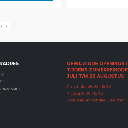
RADRES
GEWIJZIGDE OPENINGST
TIJDENS ZOMERPERIODE
.V.
JULI T/M 28 AUGUSTUS
24
Ma t/m do: 08.00 - 15.00
Amsterdam
Vrijdag: 8.00 - 15.00
Zaterdag en zondag: Gesloten