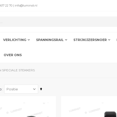
 617 22 70 | info@luminot.nl
VERLICHTING
SPANNINGSRAIL
STRIJKIJZERSNOER
OVER ONS
 SPECIALE STEKKERS
Van
p
hoog
naar
laag
sorteren