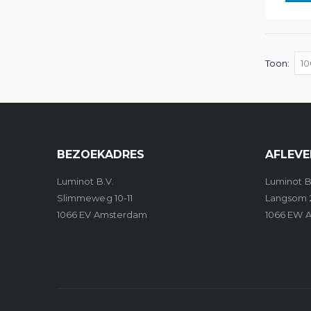
Toon
BEZOEKADRES
AFLEVE
Luminot B.V.
Luminot B
Slimmeweg 10-11
Langsom 
1066 EV Amsterdam
1066 EW 