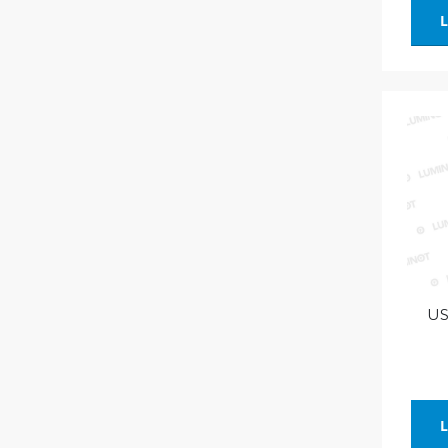
L
US
L