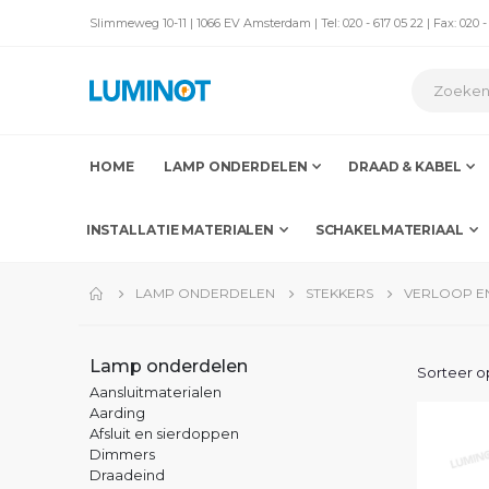
Slimmeweg 10-11 | 1066 EV Amsterdam | Tel: 020 - 617 05 22 | Fax: 020 -
HOME
LAMP ONDERDELEN
DRAAD & KABEL
INSTALLATIE MATERIALEN
SCHAKELMATERIAAL
LAMP ONDERDELEN
STEKKERS
VERLOOP EN
Lamp onderdelen
Sorteer o
Aansluitmaterialen
Aarding
Afsluit en sierdoppen
Dimmers
Draadeind