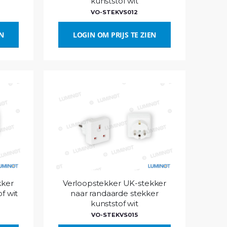
kunststof wit
VO-STEKVS012
EN
LOGIN OM PRIJS TE ZIEN
kker
Verloopstekker UK-stekker
f wit
naar randaarde stekker
kunststof wit
VO-STEKVS015