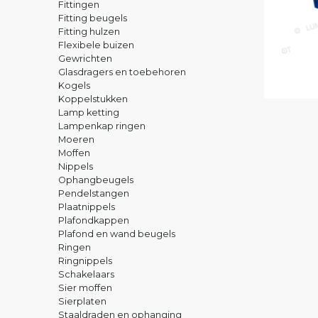
Fittingen
Fitting beugels
Fitting hulzen
Flexibele buizen
Gewrichten
Glasdragers en toebehoren
Kogels
Koppelstukken
Lamp ketting
Lampenkap ringen
Moeren
Moffen
Nippels
Ophangbeugels
Pendelstangen
Plaatnippels
Plafondkappen
Plafond en wand beugels
Ringen
Ringnippels
Schakelaars
Sier moffen
Sierplaten
Staaldraden en ophanging