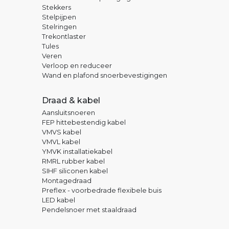
Stekkers
Stelpijpen
Stelringen
Trekontlaster
Tules
Veren
Verloop en reduceer
Wand en plafond snoerbevestigingen
Draad & kabel
Aansluitsnoeren
FEP hittebestendig kabel
VMVS kabel
VMVL kabel
YMVK installatiekabel
RMRL rubber kabel
SIHF siliconen kabel
Montagedraad
Preflex - voorbedrade flexibele buis
LED kabel
Pendelsnoer met staaldraad