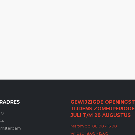
RADRES
GEWIJZIGDE OPENINGST
TIJDENS ZOMERPERIODE
.V.
JULI T/M 28 AUGUSTUS
24
Ma t/m do: 08.00 - 15.00
Amsterdam
Vrijdag: 8.00 - 15.00