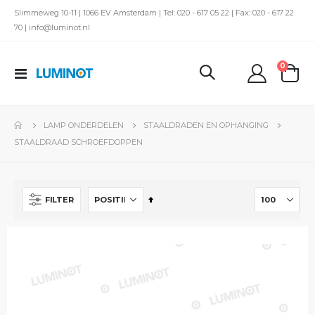
Slimmeweg 10-11 | 1066 EV Amsterdam | Tel: 020 - 617 05 22 | Fax: 020 - 617 22
70 | info@luminot.nl
produc
0
Toggle
kar
Nav
LAMP ONDERDELEN
STAALDRADEN EN OPHANGING
STAALDRAAD SCHROEFDOPPEN
Van
FILTER
hoog
naar
laag
sorteren