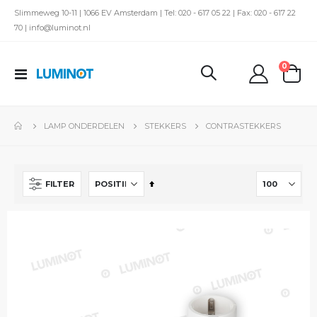
Slimmeweg 10-11 | 1066 EV Amsterdam | Tel: 020 - 617 05 22 | Fax: 020 - 617 22
70 | info@luminot.nl
produc
0
Toggle
kar
Nav
LAMP ONDERDELEN
STEKKERS
CONTRASTEKKERS
Van
FILTER
hoog
naar
laag
sorteren