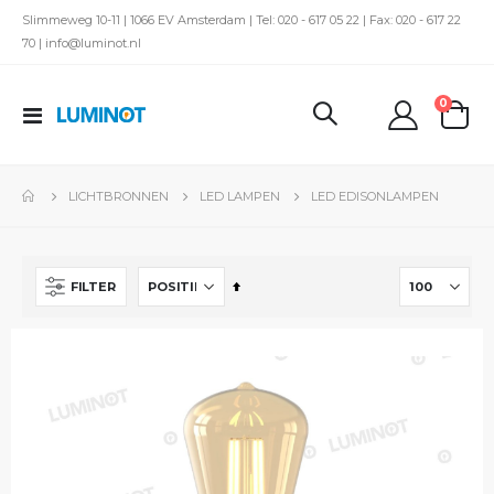
Slimmeweg 10-11 | 1066 EV Amsterdam | Tel: 020 - 617 05 22 | Fax: 020 - 617 22
70 | info@luminot.nl
produc
0
Toggle
kar
Nav
LICHTBRONNEN
LED LAMPEN
LED EDISONLAMPEN
Van
FILTER
hoog
naar
laag
sorteren