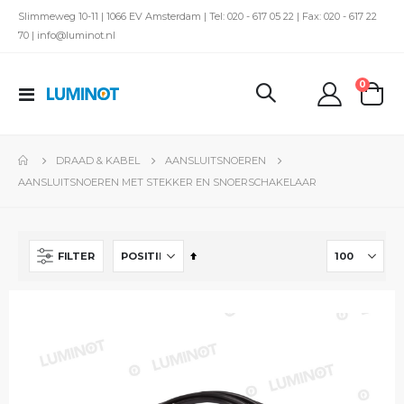
Slimmeweg 10-11 | 1066 EV Amsterdam | Tel: 020 - 617 05 22 | Fax: 020 - 617 22
70 | info@luminot.nl
produc
0
Toggle
kar
Nav
DRAAD & KABEL
AANSLUITSNOEREN
AANSLUITSNOEREN MET STEKKER EN SNOERSCHAKELAAR
Van
FILTER
hoog
naar
laag
sorteren