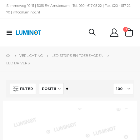
Slimmeweg 10-11 | 1066 EV Amsterdam | Tel: 020 - 617 05 22 | Fax: 020 - 617 22
70 | info@luminot.nl
produc
0
Toggle
kar
Nav
VERLICHTING
LED STRIPS EN TOEBEHOREN
LED DRIVERS
Van
FILTER
hoog
naar
laag
sorteren