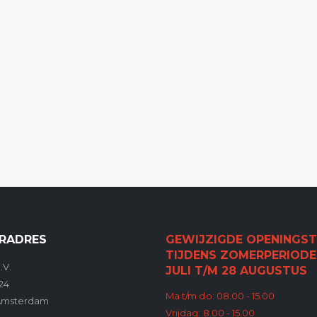
RADRES
GEWIJZIGDE OPENINGST
TIJDENS ZOMERPERIODE
.V.
JULI T/M 28 AUGUSTUS
24
Ma t/m do: 08.00 - 15.00
Amsterdam
Vrijdag: 8.00 - 15.00