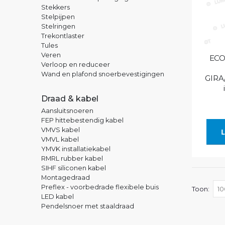
Stekkers
Stelpijpen
Stelringen
Trekontlaster
Tules
Veren
ECO
Verloop en reduceer
Wand en plafond snoerbevestigingen
GIRA
Draad & kabel
Aansluitsnoeren
FEP hittebestendig kabel
VMVS kabel
L
VMVL kabel
YMVK installatiekabel
RMRL rubber kabel
SIHF siliconen kabel
Montagedraad
Preflex - voorbedrade flexibele buis
Toon
LED kabel
Pendelsnoer met staaldraad