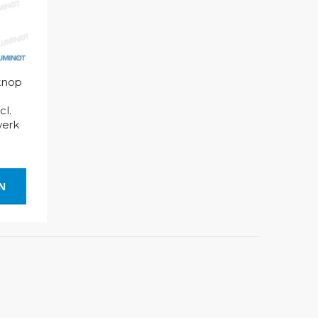
knop
l.
werk
EN