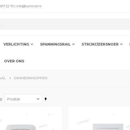
 617 22 70 | info@luminot.nl
VERLICHTING
SPANNINGSRAIL
STRIJKIJZERSNOER
OVER ONS
AAL
DIMMERKNOPPEN
Van
p
hoog
naar
laag
sorteren