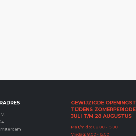
RADRES
GEWIJZIGDE OPENINGST
TIJDENS ZOMERPERIODE
.V.
JULI T/M 28 AUGUSTUS
24
Ma t/m do: 08.00 - 15.00
Amsterdam
Vrijdag: 8.00 - 15.00