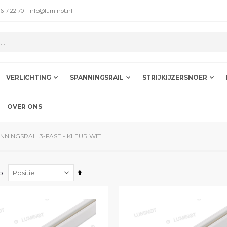
 617 22 70 | info@luminot.nl
VERLICHTING
SPANNINGSRAIL
STRIJKIJZERSNOER
OVER ONS
NNINGSRAIL 3-FASE - KLEUR WIT
Van
p
hoog
naar
laag
sorteren