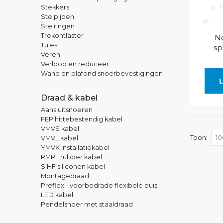
Stekkers
Stelpijpen
Stelringen
Trekontlaster
No
Tules
sp
Veren
Verloop en reduceer
Wand en plafond snoerbevestigingen
L
Draad & kabel
Aansluitsnoeren
FEP hittebestendig kabel
VMVS kabel
Toon
VMVL kabel
YMVK installatiekabel
RMRL rubber kabel
SIHF siliconen kabel
Montagedraad
Preflex - voorbedrade flexibele buis
LED kabel
Pendelsnoer met staaldraad