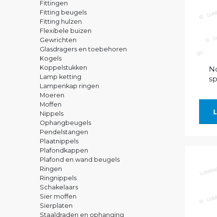
Fittingen
Fitting beugels
Fitting hulzen
Flexibele buizen
Gewrichten
Glasdragers en toebehoren
Kogels
Koppelstukken
No
Lamp ketting
sp
Lampenkap ringen
Moeren
Moffen
L
Nippels
Ophangbeugels
Pendelstangen
Plaatnippels
Plafondkappen
Plafond en wand beugels
Ringen
Ringnippels
Schakelaars
Sier moffen
Sierplaten
Staaldraden en ophanging